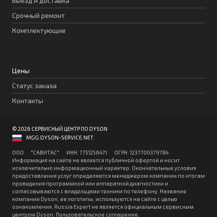
Выезд и доставка
Срочный ремонт
Комплектующие
Цены
Статус заказа
Контакты
© 2026 СЕРВИСНЫЙ ЦЕНТР ПО DYSON
MGG.DYSON-SERVICE.NET
ООО "CАВИТAC" ИНН: 7751256471 ОГPН: 1237700379784
Информация на сайте не является публичной офертой и носит
исключительно информационный характер. Окончательные условия
предоставления услуг определяются менеджером компании по итогам
проведения программной или аппаратной диагностики и
согласовываются с владельцами техники по телефону. Название
компании Dyson, ее логотипы, используются на сайте с целью
ознакомления. Russia Expert не является официальным сервисным
центром Dyson.
Пользовательское соглашение
.